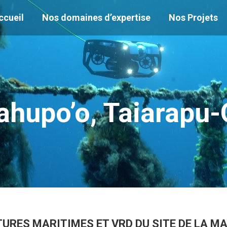
ccueil
Nos domaines d’expertise
Nos Projets
hupo’o, Taiarapu-
ES MARITIMES ET VRD DU SITE DE LA MA