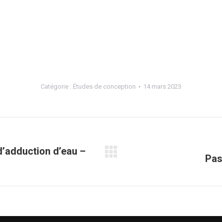
Catégorie :
Études de conception
14 mars 2023
d’adduction d’eau –
Pas
Projets
similaires