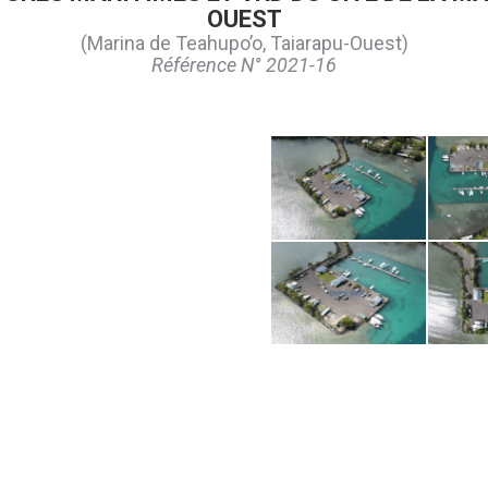
OUEST
(Marina de Teahupo’o, Taiarapu-Ouest)
Référence N° 2021-16
site 2 marina
teahupo'o - 1
site 2 3