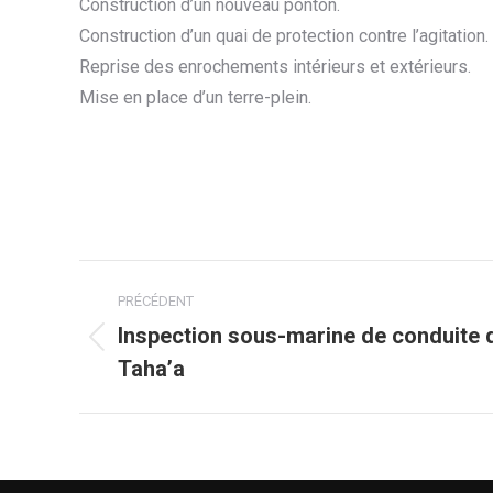
Construction d’un nouveau ponton.
Construction d’un quai de protection contre l’agitation.
Reprise des enrochements intérieurs et extérieurs.
Mise en place d’un terre-plein.
Navigation
PRÉCÉDENT
de
Inspection sous-marine de conduite 
Onglet
Taha’a
précédent
commentaire