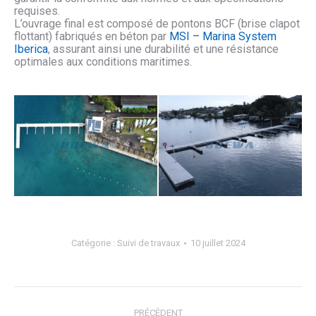
requises.
L’ouvrage final est composé de pontons BCF (brise clapot
flottant) fabriqués en béton par
MSI – Marina System
Iberica
, assurant ainsi une durabilité et une résistance
optimales aux conditions maritimes.
Catégorie :
Suivi de travaux
10 juillet 2024
Ponton faaa
Ponton faaa 2
Navigation
PRÉCÉDENT