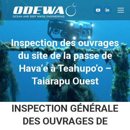
La
La
page
page
YouTube
LinkedIn
s'ouvre
s'ouvre
Inspection des ouvrages
dans
dans
du site de la passe de
une
une
nouvelle
nouvelle
Hava’e à Teahupo’o –
fenêtre
fenêtre
Taiarapu Ouest
INSPECTION GÉNÉRALE
DES OUVRAGES DE