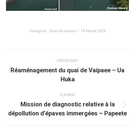
hitiaa 7
hitiaa 6
Catégorie :
Suivi de travaux
14 février 2023
hitiaa 3
Navigation
hitiaa 1
PRÉCÉDENT
de
Réaménagement du quai de Vaipaee – Ua
Onglet
Huka
précédent
commentaire
SUIVANT
Mission de diagnostic relative à la
Projets
dépollution d’épaves immergées – Papeete
similaires