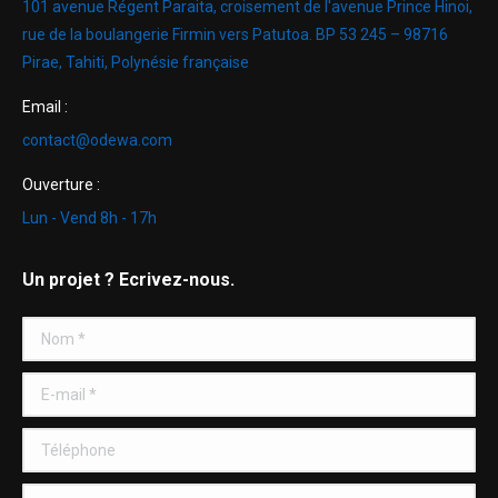
101 avenue Régent Paraita, croisement de l'avenue Prince Hinoi,
rue de la boulangerie Firmin vers Patutoa. BP 53 245 – 98716
Pirae, Tahiti, Polynésie française
Email :
contact@odewa.com
Ouverture :
Lun - Vend 8h - 17h
Un projet ? Ecrivez-nous.
Nom *
E-mail *
Téléphone
Message