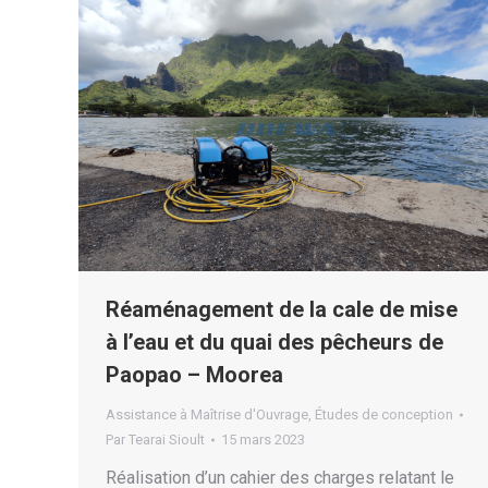
Réaménagement de la cale de mise
à l’eau et du quai des pêcheurs de
Paopao – Moorea
Assistance à Maîtrise d'Ouvrage
,
Études de conception
Par
Tearai Sioult
15 mars 2023
Réalisation d’un cahier des charges relatant le