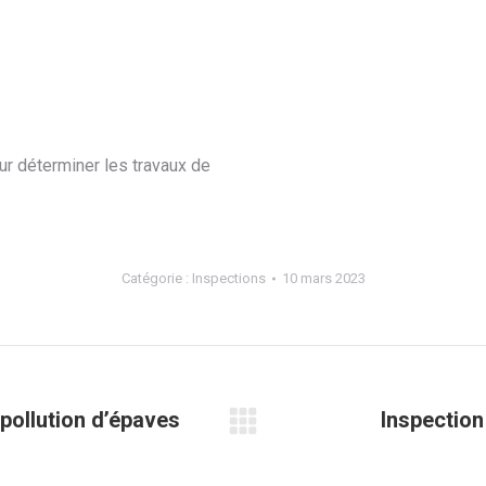
ur déterminer les travaux de
Catégorie :
Inspections
10 mars 2023
épollution d’épaves
Inspection
Projets
similaires