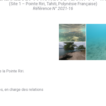
(Site 1 – Pointe Riri, Tahiti, Polynésie Française)
Référence N° 2021-16
Inspection site 1 -
1
la Pointe Riri.
inspection site 1 -
3
es, en charge des relations
insp