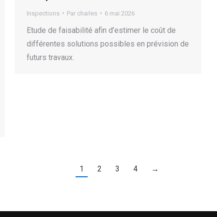
Inspections
Par
charles
6 mai 2026
Etude de faisabilité afin d’estimer le coût de
différentes solutions possibles en prévision de
futurs travaux.
1
2
3
4
→