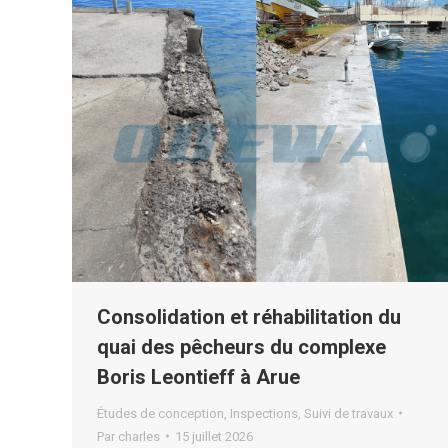
Consolidation et réhabilitation du
quai des pêcheurs du complexe
Boris Leontieff à Arue
Études de conception
,
Inspections
,
Suivi de travaux
Par
charles
15 juillet 2026