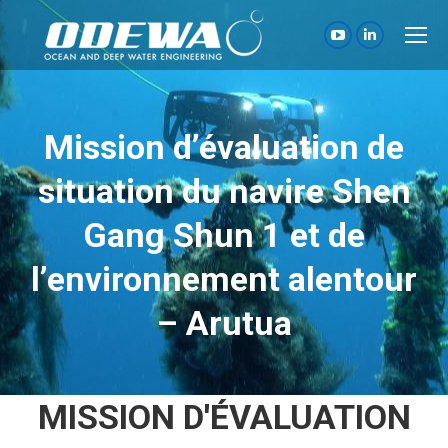
La
La
page
page
YouTube
LinkedIn
s'ouvre
s'ouvre
Mission d’évaluation de
dans
dans
situation du navire Shen
une
une
nouvelle
nouvelle
Gang Shun 1 et de
fenêtre
fenêtre
l’environnement alentour
– Arutua
MISSION D'ÉVALUATION