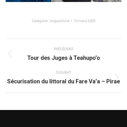
Catégorie :
Inspections
15 mars 2023
shen gang shun - arutua 5
Navigation
shen gang shun - arutua 4
PRÉCÉDENT
de
Tour des Juges à Teahupo’o
Onglet
précédent
commentaire
SUIVANT
Sécurisation du littoral du Fare Va’a – Pirae
Projets
similaires