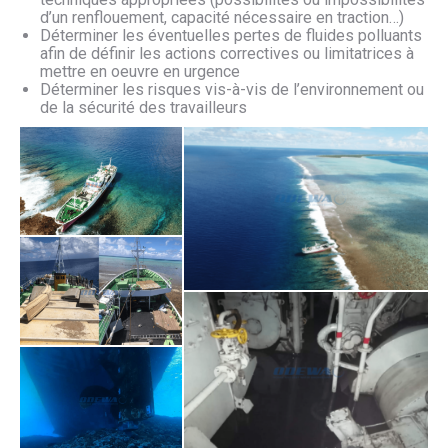
d’un renflouement, capacité nécessaire en traction…)
Déterminer les éventuelles pertes de fluides polluants
afin de définir les actions correctives ou limitatrices à
mettre en oeuvre en urgence
Déterminer les risques vis-à-vis de l’environnement ou
de la sécurité des travailleurs
shen gang shun - arutua 1
shen gang shun - arutua 3
shen gang shun - arutua 2