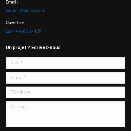
Email :
contact@odewa.com
Ouverture :
Lun - Vend 8h - 17h
Un projet ? Ecrivez-nous.
Nom *
E-mail *
Téléphone
Message