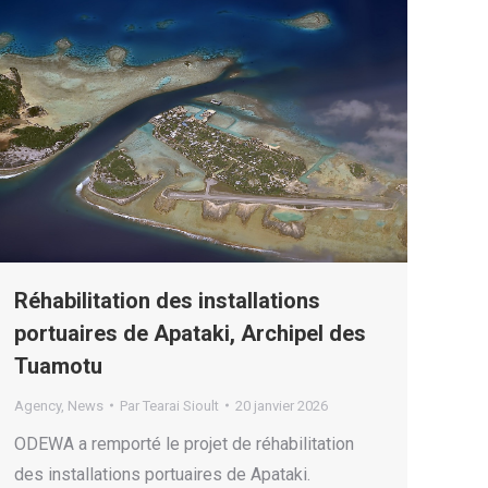
Réhabilitation des installations
portuaires de Apataki, Archipel des
Tuamotu
Agency
,
News
Par
Tearai Sioult
20 janvier 2026
ODEWA a remporté le projet de réhabilitation
des installations portuaires de Apataki.