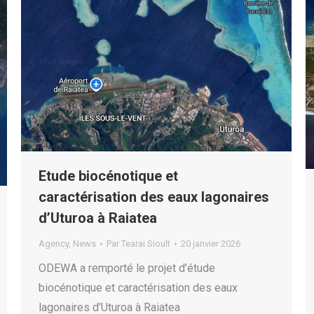
Etude biocénotique et
caractérisation des eaux lagonaires
d’Uturoa à Raiatea
Agency
,
News
Par
Tearai Sioult
20 janvier 2026
ODEWA a remporté le projet d’étude
biocénotique et caractérisation des eaux
lagonaires d’Uturoa à Raiatea