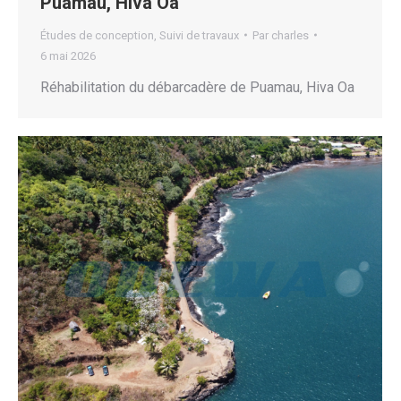
Puamau, Hiva Oa
Études de conception
,
Suivi de travaux
Par
charles
6 mai 2026
Réhabilitation du débarcadère de Puamau, Hiva Oa