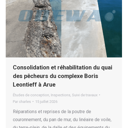
Consolidation et réhabilitation du quai
des pêcheurs du complexe Boris
Leontieff à Arue
Études de conception
,
Inspections
,
Suivi de travaux
Par
charles
15 juillet 2026
Réparations et reprises de la poutre de
couronnement, du pan de mur, du linéaire de voile,
du terre-plein, de la dalle et des équipements du