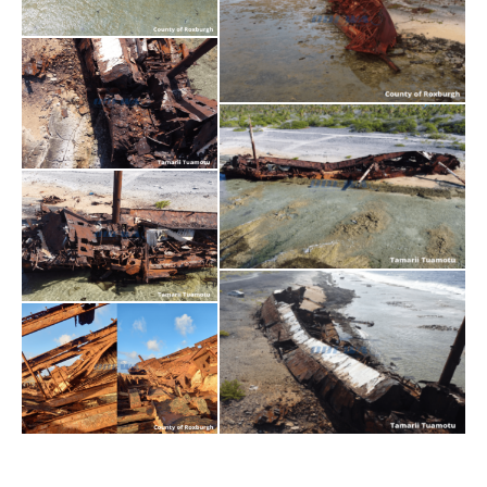
county 4
county 3
county 2
county 1
tamarii 4
tamarii 3
tamarii 2