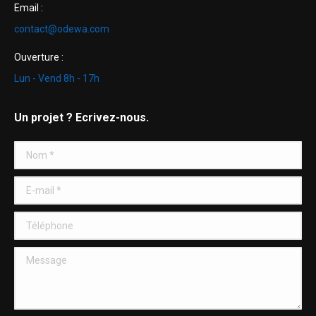
Email :
contact@odewa.com
Ouverture :
Lun - Vend 8h - 17h
Un projet ? Ecrivez-nous.
Nom *
E-mail *
Téléphone
Message