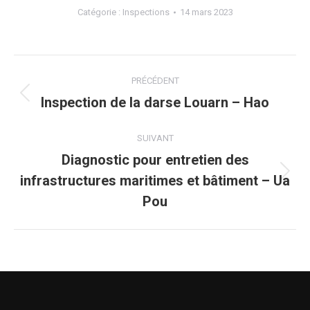
Catégorie :
Inspections
14 mars 2023
county 5
Navigation
tamarii 1
PRÉCÉDENT
de
Inspection de la darse Louarn – Hao
Onglet
précédent
commentaire
SUIVANT
Diagnostic pour entretien des
infrastructures maritimes et bâtiment – Ua
Projets
similaires
Pou