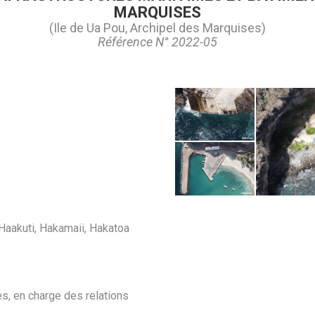
MARQUISES
(Ile de Ua Pou, Archipel des Marquises)
Référence N° 2022-05
Ua Pou - Hakatao
4
Haakuti, Hakamaii, Hakatoa
Ua Pou - Hakahau
1
Ua 
es, en charge des relations