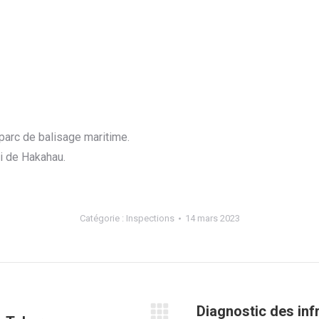
parc de balisage maritime.
ai de Hakahau.
Catégorie :
Inspections
14 mars 2023
Diagnostic des in