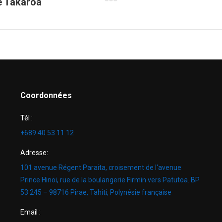
e Takaroa
Projets
similaires
Coordonnées
Tél :
+689 40 53 11 12
Adresse:
101 avenue Régent Paraita, croisement de l'avenue
Prince Hinoi, rue de la boulangerie Firmin vers Patutoa. BP
53 245 – 98716 Pirae, Tahiti, Polynésie française
Email :