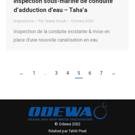
Inspection sous-marine de conduite
d’adduction d’eau – Taha’a
Inspections
Par
Tearai Sioult
10 mars 2023
Inspection de la conduite existante & mise en
place d’une nouvelle canalisation en eau.
←
1
…
3
4
5
6
7
→
© Odewa 2022
Réalisé par
Tahiti Pixel