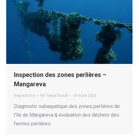
Inspection des zones perlières –
Mangareva
Inspections
Par
Tearai Sioult
14 mars 2023
Diagnostic subaquatique des zones perlières de
l’île de Mangareva & évaluation des déchets des
fermes perlières.