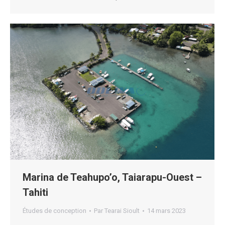
Marina de Teahupo’o, Taiarapu-Ouest –
Tahiti
Études de conception
Par
Tearai Sioult
14 mars 2023